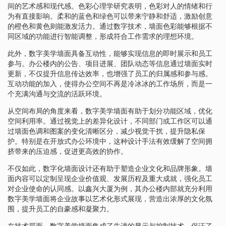
间的艺术感和现代感。色彩心理学研究表明，色彩对人的情绪和行
为有直接影响。柔和的蓝色和绿色可以带来宁静和舒适，激励创意
的橙色和黄色则能激发活力。通过数字技术，墙面色彩能够根据不
同区域的功能进行智能调整，形成符合工作需求的理想环境。
此外，数字美学墙面具备互动性，能够实现信息的即时展示和员工
参与。办公楼内的公告、项目进展、团队动态等信息通过墙面实时
更新，不仅提升信息传达效率，也增强了员工的归属感和参与感。
互动功能的加入，使得办公空间不再是冷冰冰的工作场所，而是一
个充满沟通与交流的活跃环境。
从空间布局的角度来看，数字美学墙面有助于划分功能区域，优化
空间利用率。通过视觉上的差异化设计，不同部门或工作区可以通
过墙面色调和图案的变化清晰区分，减少视觉干扰，提升隐私保
护。特别是在开放式办公环境中，这种设计手法有效缓解了空间拥
挤带来的压迫感，促进更高效的协作。
不仅如此，数字化墙面设计还有助于塑造企业文化和品牌形象。墙
面内容可以定制呈现企业价值观、发展历程及重大成就，强化员工
对企业使命的认同感。以鑫兴大厦为例，其办公楼内部就充分利用
数字美学墙面将企业故事以艺术化形式展现，营造出浓厚的文化氛
围，提升员工的自豪感和凝聚力。
在技术层面，数字美学墙面集成了先进的显示与控制技术，保证了