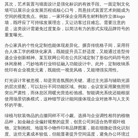
其次，艺术装置与墙面设计是强化标识的有效手段。一面定制文化
墙可以展示企业发展历程或核心口号，而悬挂式装置艺术则能成为
空间的视觉焦点。例如，一家环保企业用再生材料制作立体logo
墙，既呼应了可持续发展理念，又让访客过目难忘。需要注意的
是，这类设计需避免过度复杂，以简洁有力的形式实现品牌符号的
重复曝光。
办公家具的个性化定制也能体现差异化。摒弃传统格子间，采用符
合人体工学的模块化家具，既能提升员工舒适度，又能通过造型传
递企业创新精神。某互联网公司在公共区域定制了形似代码符号的
休闲座椅，巧妙地将行业特征融入功能设计中。此外，定制收纳系
统印有企业视觉元素，既能统一视觉风格，又能增强实用性。
灯光设计常被忽视，却是营造氛围的关键。通过主光源与辅助光源
的层次搭配，可以划分不同功能区域。例如，会议室采用聚焦照明
突出严肃性，而休息区用暖光营造松弛感。智能调光系统还能根据
使用场景切换模式，这种细节设计能间接体现企业对效率与人文关
怀的平衡。
绿植与软装饰品的点缀同样不可小觑。选择与企业调性相符的植物
品种，如金融企业偏好规整的盆景，创意公司则适合热带观叶植
物。定制抱枕、地毯等小物件印有品牌图案，能在细微处强化识别
度。这些元素成本较低，但能显著提升空间温度，避免办公环境过