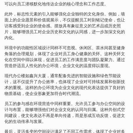
可以向员工潜移默化地传达企业的核心理念和工作态度。
此外，标志性元素的引入能够强化企业独特的文化身份。例如，墙
面上的企业愿景和价值观展示，不仅提醒员工时刻铭记使命，也让
访客感受到企业的使命感。摆放具有象征意义的艺术品或历史照
片，能够增强员工对企业历史和文化的认同感，进一步加深文化的
内化。
环境中的功能性区域设计同样不可忽视。休闲区、茶水间甚至健身
角落的合理规划，体现了企业对员工身心健康的关怀。这种关怀文
化在空间中得以体现，促进员工的工作满意度与团队凝聚力。通过
营造舒适且人性化的办公环境，企业文化的温度得以显现。
现代办公楼如鑫兴大厦，通常配备先进的智能设施和绿色节能设
计，这不仅提升了办公效率，也体现了企业对可持续发展和创新技
术的重视。这样的办公环境为企业文化的现代化表达提供了良好的
物质基础，使企业形象更加符合时代潮流。
员工的参与感在环境营造中同样重要。允许员工参与办公空间的设
计与布置，能够增强他们对企业文化的认同与归属。这种共创式空
间建设，使文化表达不再是单向传递，而是形成互动反馈，促进文
化的生动传承与发展。
最后，灵活多变的空间设计满足了不同工作需求，体现了企业对多