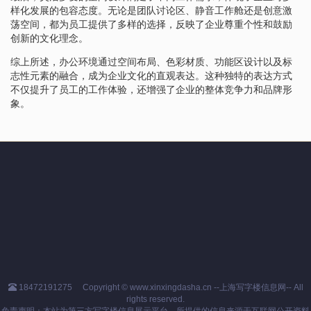
样化发展的包容态度。无论是团队讨论区、静音工作舱还是创意激
荡空间，都为员工提供了多样的选择，反映了企业尊重个性和鼓励
创新的文化理念。
综上所述，办公环境通过空间布局、色彩材质、功能区设计以及标
志性元素的融合，成为企业文化的直观表达。这种独特的表达方式
不仅提升了员工的工作体验，还增强了企业的整体竞争力和品牌形
象。
18472191275
Copyright © www.xinxingdasha.cn --上海写字楼信息网-- All
rights reserved.
免责声明：本站为第三方写字楼信息展示平台，所提供的信息来源于互联网公开资料